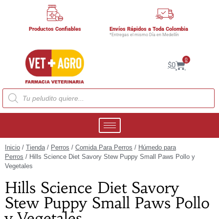
Productos Confiables
Envíos Rápidos a Toda Colombia
*Entregas el mismo Día en Medellín
0
$
0
Inicio
/
Tienda
/
Perros
/
Comida Para Perros
/
Húmedo para
Perros
/ Hills Science Diet Savory Stew Puppy Small Paws Pollo y
Vegetales
Hills Science Diet Savory
Stew Puppy Small Paws Pollo
y Vegetales