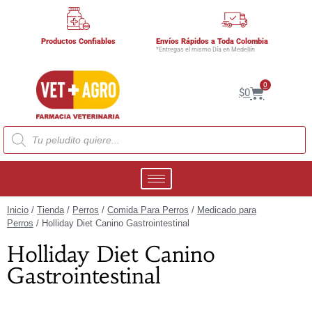
Productos Confiables
Envíos Rápidos a Toda Colombia
*Entregas el mismo Día en Medellín
0
$
0
Inicio
/
Tienda
/
Perros
/
Comida Para Perros
/
Medicado para
Perros
/ Holliday Diet Canino Gastrointestinal
Holliday Diet Canino
Gastrointestinal