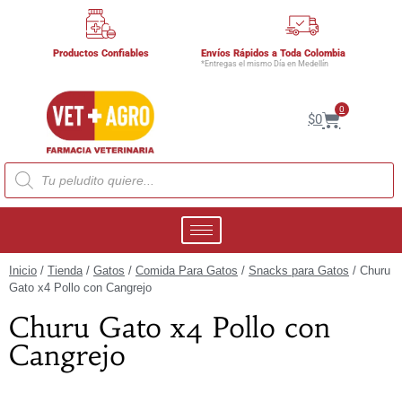
Productos Confiables
Envíos Rápidos a Toda Colombia
*Entregas el mismo Día en Medellín
0
$
0
Inicio
/
Tienda
/
Gatos
/
Comida Para Gatos
/
Snacks para Gatos
/ Churu
Gato x4 Pollo con Cangrejo
Churu Gato x4 Pollo con
Cangrejo