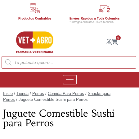
Productos Confiables
Envíos Rápidos a Toda Colombia
*Entregas el mismo Día en Medellín
0
$
0
Inicio
/
Tienda
/
Perros
/
Comida Para Perros
/
Snacks para
Perros
/ Juguete Comestible Sushi para Perros
Juguete Comestible Sushi
para Perros