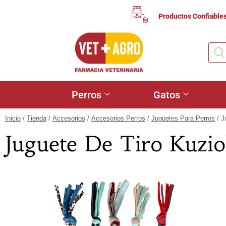
Productos Confiable
Perros
Gatos
Inicio
/
Tienda
/
Accesorios
/
Accesorios Perros
/
Juguetes Para Perros
/ J
Juguete De Tiro Kuzio