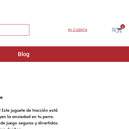
0
$
0
MI CUENTA
Blog
do
 Este juguete de tracción está
yen la ansiedad en tu perro.
de juego seguras y divertidas.
 sus dueños.