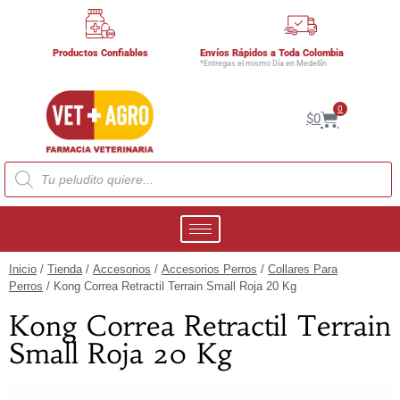
Productos Confiables
Envíos Rápidos a Toda Colombia
*Entregas el mismo Día en Medellín
0
$
0
Inicio
/
Tienda
/
Accesorios
/
Accesorios Perros
/
Collares Para
Perros
/ Kong Correa Retractil Terrain Small Roja 20 Kg
Kong Correa Retractil Terrain
Small Roja 20 Kg