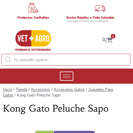
Productos Confiables
Envíos Rápidos a Toda Colombia
*Entregas el mismo Día en Medellín
0
$
0
Inicio
/
Tienda
/
Accesorios
/
Accesorios Gatos
/
Juguetes Para
Gatos
/ Kong Gato Peluche Sapo
Kong Gato Peluche Sapo