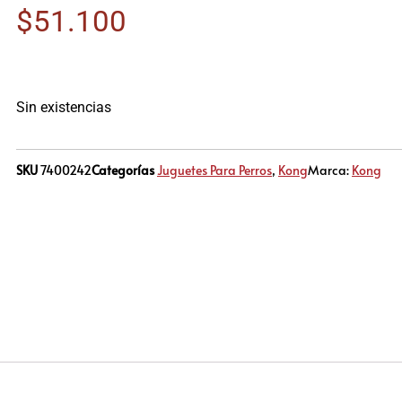
$
51.100
Sin existencias
SKU
7400242
Categorías
Juguetes Para Perros
,
Kong
Marca:
Kong