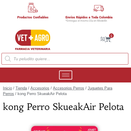
Productos Confiables
Envíos Rápidos a Toda Colombia
*Entregas el mismo Día en Medellín
0
$
0
Inicio
/
Tienda
/
Accesorios
/
Accesorios Perros
/
Juguetes Para
Perros
/ kong Perro SkueakAir Pelota
kong Perro SkueakAir Pelota