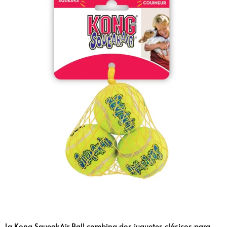
La Kong SqueakAir Ball combina dos juguetes clásicos para