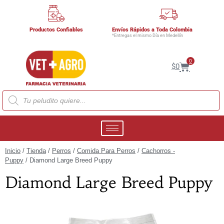
Productos Confiables
Envíos Rápidos a Toda Colombia
*Entregas el mismo Día en Medellín
0
$
0
Inicio
/
Tienda
/
Perros
/
Comida Para Perros
/
Cachorros -
Puppy
/ Diamond Large Breed Puppy
Diamond Large Breed Puppy