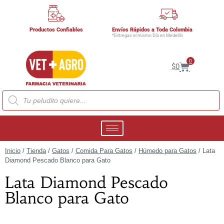
Productos Confiables
Envíos Rápidos a Toda Colombia
*Entregas el mismo Día en Medellín
0
$
0
Inicio
/
Tienda
/
Gatos
/
Comida Para Gatos
/
Húmedo para Gatos
/ Lata
Diamond Pescado Blanco para Gato
Lata Diamond Pescado
Blanco para Gato