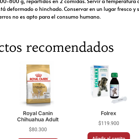
00-800 g, repartidos en 2 comidas. Servir a temperatura 
 está deformado o hinchado. Conservar en un lugar fresco y
 perros no es apto para el consumo humano.
ctos recomendados
Royal Canin
Folrex
Chihuahua Adult
$
119.900
$
80.300
Añadir al carrito