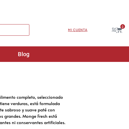
0
$
0
MI CUENTA
Blog
n alimento completo, seleccionado
ntiene verduras, está formulada
ste sabroso y suave paté con
os grandes. Monge Fresh está
antes ni conservantes artificiales.