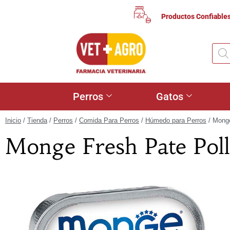
Productos Confiable
Perros
Gatos
Inicio
/
Tienda
/
Perros
/
Comida Para Perros
/
Húmedo para Perros
/ Monge
Monge Fresh Pate Poll