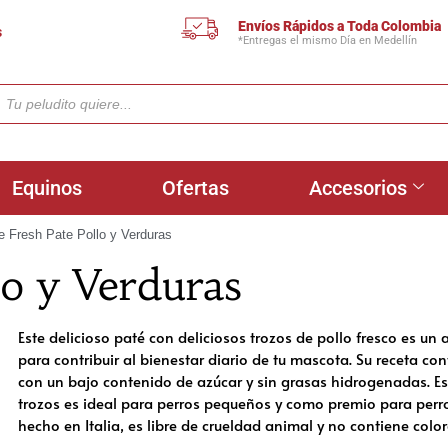
Envíos Rápidos a Toda Colombia
s
*Entregas el mismo Día en Medellín
Equinos
Ofertas
Accesorios
 Fresh Pate Pollo y Verduras
o y Verduras
Este delicioso paté con deliciosos trozos de pollo fresco es u
para contribuir al bienestar diario de tu mascota. Su receta co
con un bajo contenido de azúcar y sin grasas hidrogenadas. E
trozos es ideal para perros pequeños y como premio para perr
hecho en Italia, es libre de crueldad animal y no contiene color