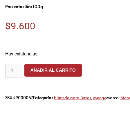
Presentación:
100g
$
9.600
Hay existencias
AÑADIR AL CARRITO
SKU
49000057
Categorías
Húmedo para Perros
,
Monge
Marca:
Mon