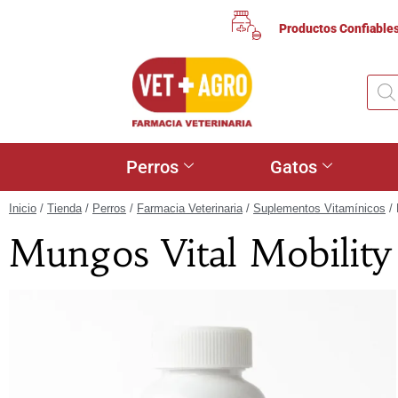
Productos Confiable
Perros
Gatos
Inicio
/
Tienda
/
Perros
/
Farmacia Veterinaria
/
Suplementos Vitamínicos
/ 
Mungos Vital Mobility