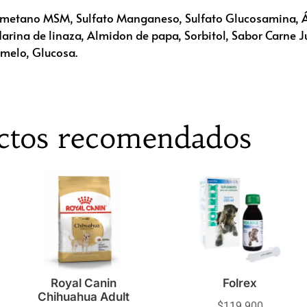
inometano MSM, Sulfato Manganeso, Sulfato Glucosamina, Á
, Harina de linaza, Almidon de papa, Sorbitol, Sabor Carne
amelo, Glucosa.
ctos recomendados
Royal Canin
Folrex
Chihuahua Adult
$
119.900