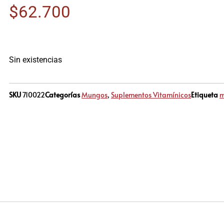
$
62.700
Sin existencias
SKU
710022
Categorías
Mungos
,
Suplementos Vitamínicos
Etiqueta
m