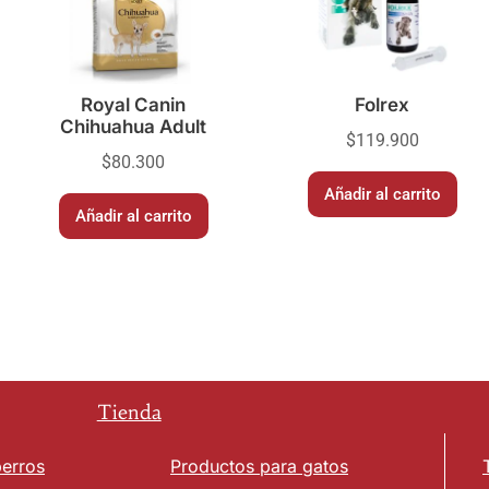
Royal Canin
Folrex
Chihuahua Adult
$
119.900
$
80.300
Añadir al carrito
Añadir al carrito
Tienda
perros
Productos para gatos