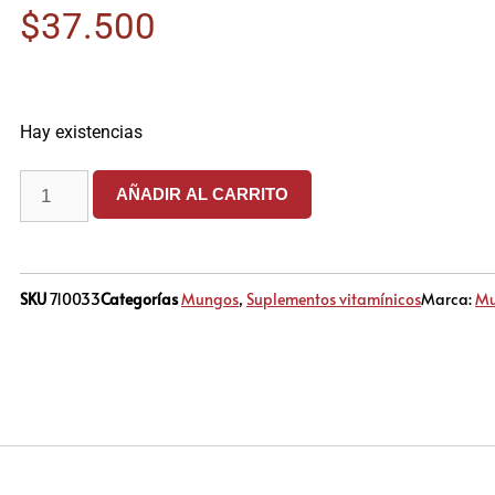
$
37.500
Hay existencias
AÑADIR AL CARRITO
SKU
710033
Categorías
Mungos
,
Suplementos vitamínicos
Marca:
Mu