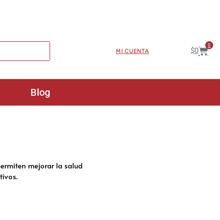
0
$
0
MI CUENTA
Blog
ermiten mejorar la salud
tivos.