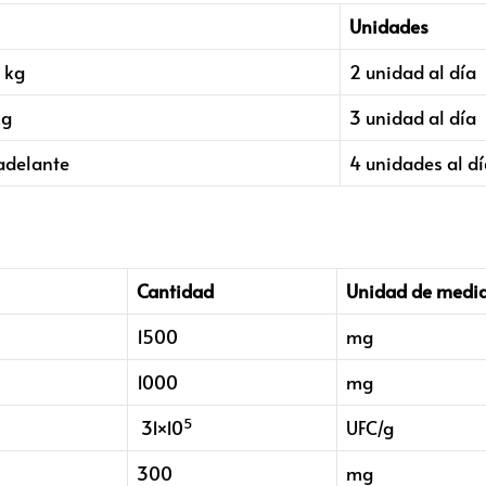
Unidades
 kg
2 unidad al día
kg
3 unidad al día
adelante
4 unidades al d
Cantidad
Unidad de medi
1500
mg
1000
mg
5
31×10
UFC/g
300
mg