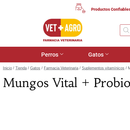
Productos Confiable
Perros
Gatos
Inicio
/
Tienda
/
Gatos
/
Farmacia Veterinaria
/
Suplementos vitamínicos
/ M
Mungos Vital + Probio