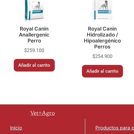
Royal Canin
Royal Canin
Anallergenic
Hidrolizado /
Perro
Hipoalergénico
Perros
$
259.100
$
254.900
Añadir al carrito
Añadir al carrito
Vet+Agro
Inicio
Productos para 