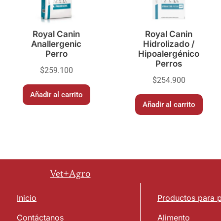
Royal Canin
Royal Canin
Anallergenic
Hidrolizado /
Perro
Hipoalergénico
Perros
$
259.100
$
254.900
Añadir al carrito
Añadir al carrito
Vet+Agro
Inicio
Productos para 
Contáctanos
Alimento