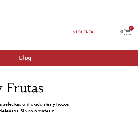
0
$
0
MI CUENTA
Blog
y Frutas
 selectas, antioxidantes y trozos
defensas. Sin colorantes ni