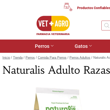
Productos Confiable
Perros
Gatos
Inicio
/
Tienda
/
Perros
/
Comida Para Perros
/
Perros Adultos
/ Naturalis A
Naturalis Adulto Razas