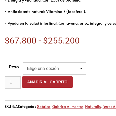
• Antioxidante natural: Vitamina E (tocoferol).
• Ayuda en la salud intestinal: Con avena, arroz integral y cerea
$
67.800
-
$
255.200
Peso
AÑADIR AL CARRITO
SKU
N/A
Categorías
Gabrica
,
Gabrica Alimentos
,
Naturalis
,
Perros A