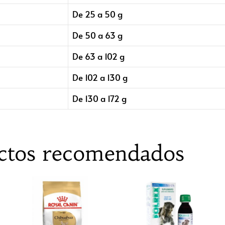
De 25 a 50 g
De 50 a 63 g
De 63 a 102 g
De 102 a 130 g
De 130 a 172 g
ctos recomendados