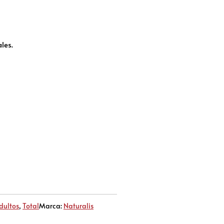
les.
dultos
,
Total
Marca:
Naturalis