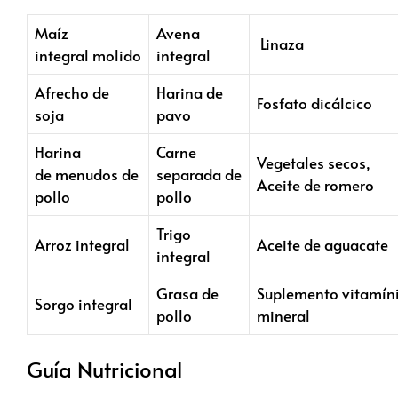
Maíz
Avena
Linaza
integral molido
integral
Afrecho de
Harina de
Fosfato dicálcico
soja
pavo
Harina
Carne
Vegetales secos,
de menudos de
separada de
Aceite de romero
pollo
pollo
Trigo
Arroz integral
Aceite de aguacate
integral
Grasa de
Suplemento vitamín
Sorgo integral
pollo
mineral
Guía Nutricional