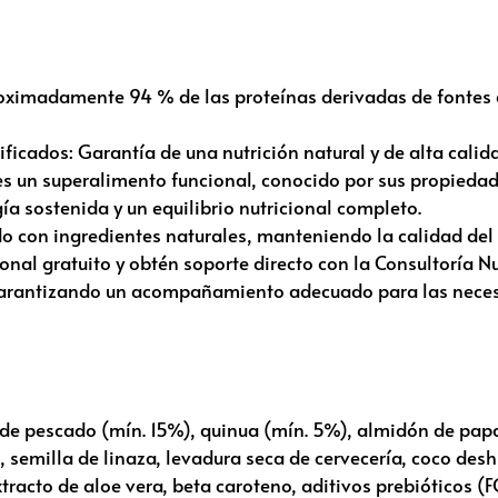
oximadamente 94 % de las proteínas derivadas de fontes 
icados: Garantía de una nutrición natural y de alta calid
s un superalimento funcional, conocido por sus propiedade
a sostenida y un equilibrio nutricional completo.
do con ingredientes naturales, manteniendo la calidad del
onal gratuito y obtén soporte directo con la Consultoría N
 garantizando un acompañamiento adecuado para las nece
de pescado (mín. 15%), quinua (mín. 5%), almidón de pap
m, semilla de linaza, levadura seca de cervecería, coco des
xtracto de aloe vera, beta caroteno, aditivos prebióticos 