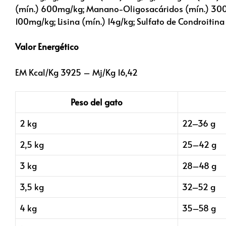
(mín.) 600mg/kg; Manano-Oligosacáridos (mín.) 300m
100mg/kg; Lisina (mín.) 14g/kg; Sulfato de Condroiti
Valor Energético
EM Kcal/Kg 3925 – Mj/Kg 16,42
Peso del gato
2 kg
22–36 g
2,5 kg
25–42 g
3 kg
28–48 g
3,5 kg
32–52 g
4 kg
35–58 g