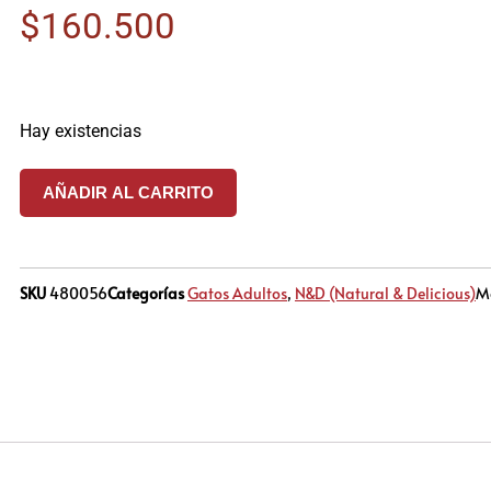
$
160.500
Hay existencias
AÑADIR AL CARRITO
SKU
480056
Categorías
Gatos Adultos
,
N&D (Natural & Delicious)
M