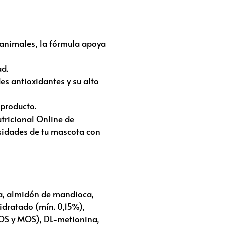
animales, la fórmula apoya
ad.
s antioxidantes y su alto
 producto.
utricional Online de
sidades de tu mascota con
a, almidón de mandioca,
hidratado (mín. 0,15%),
(FOS y MOS), DL-metionina,