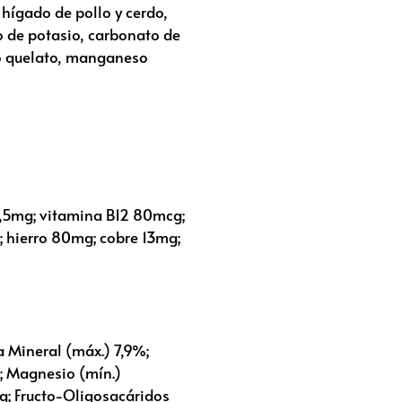
 hígado de pollo y cerdo,
uro de potasio, carbonato de
do quelato, manganeso
6,5mg; vitamina B12 80mcg;
; hierro 80mg; cobre 13mg;
a Mineral (máx.) 7,9%;
g; Magnesio (mín.)
; Fructo-Oligosacáridos