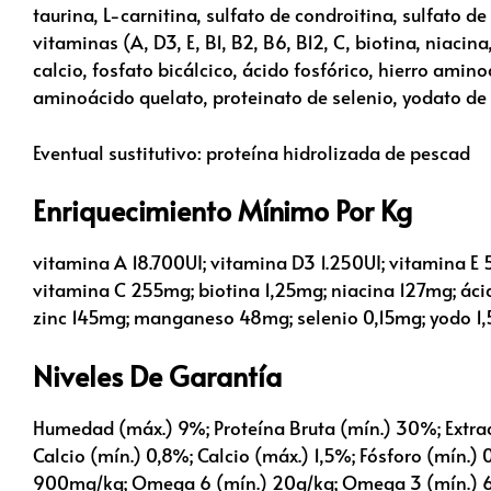
taurina, L-carnitina, sulfato de condroitina, sulfato d
vitaminas (A, D3, E, B1, B2, B6, B12, C, biotina, niacin
calcio, fosfato bicálcico, ácido fosfórico, hierro am
aminoácido quelato, proteinato de selenio, yodato de 
Eventual sustitutivo: proteína hidrolizada de pescad
Enriquecimiento Mínimo Por Kg
vitamina A 18.700UI; vitamina D3 1.250UI; vitamina E
vitamina C 255mg; biotina 1,25mg; niacina 127mg; áci
zinc 145mg; manganeso 48mg; selenio 0,15mg; yodo 1
Niveles De Garantía
Humedad (máx.) 9%; Proteína Bruta (mín.) 30%; Extract
Calcio (mín.) 0,8%; Calcio (máx.) 1,5%; Fósforo (mín.
900mg/kg; Omega 6 (mín.) 20g/kg; Omega 3 (mín.) 6.