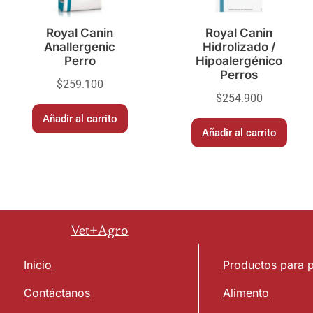
Royal Canin
Royal Canin
Anallergenic
Hidrolizado /
Perro
Hipoalergénico
Perros
$
259.100
$
254.900
Añadir al carrito
Añadir al carrito
Vet+Agro
Inicio
Productos para 
Contáctanos
Alimento