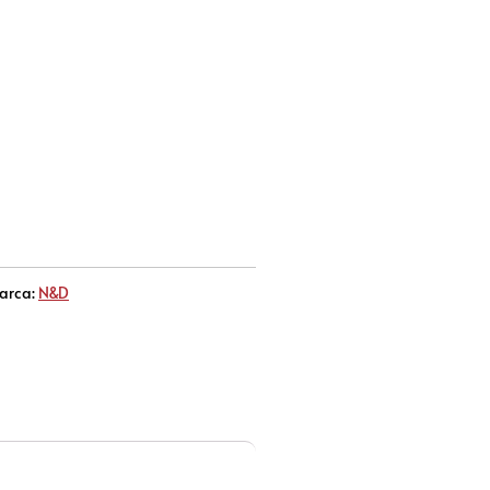
arca:
N&D