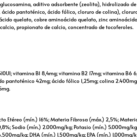
e glucosamina, aditivo adsorbente (zeolita), hidrolizado de
a, ácido pantoténico, ácido fólico, cloruro de colina), clor
inoácido quelato, cobre aminoácido quelato, zinc aminoáci
calcio, propionato de calcio, concentrado de tocoferoles.
 510UI; vitamina B1 8,4mg; vitamina B2 17mg; vitamina B6 
do pantoténico 42mg; ácido fólico 1,25mg; colina 2.400mg
,5mg.
o Etéreo (mín.) 16%; Materia Fibrosa (máx.) 2,5%; Materi
) 0,8%; Sodio (mín.) 2.000mg/kg; Potasio (mín.) 5.000mg/k
500mg/kg; DHA (mín.) 1.500mg/kg; EPA (mín.) 1.000mg/kg