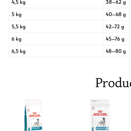
4,5 kg
38–62 g
5 kg
40–68 g
5,5 kg
42–72 g
6 kg
45–76 g
6,5 kg
48–80 g
Produ