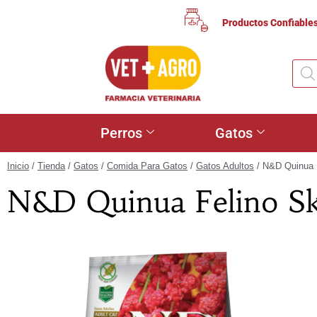
Productos Confiable
Perros
Gatos
Inicio
/
Tienda
/
Gatos
/
Comida Para Gatos
/
Gatos Adultos
/ N&D Quinua F
N&D Quinua Felino Sk