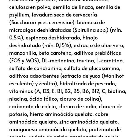
celulosa en polvo, semilla de linaza, semilla de
psyllium, levadura seca de cervecería
(Saccharomyces cerevisiae), biomasa de
microalgas deshidratadas (Spirulina spp.) (mín.
0,5%), espinaca deshidratado, hinojo
deshidratado (mín. 0,15%), extracto de aloe vera,
manzanilla, beta caroteno, aditivos prebióticos
(FOS y MOS), DL-metionina, taurina, L-carnitina,
sulfato de condroitina, sulfato de glucosamina,
aditivos adsorbentes (extracto de yuca (Manihot
esculenta) y zeolita), hidrolizado de pescado,
vitaminas (A, D3, E, B1, B2, B5, B6, B12, C, biotina,
niacina, ácido fólico, cloruro de colina),
carbonato de calcio, cloruro de sodio, cloruro de
potasio, hierro aminoácido quelato, cobre
aminoácido quelato, zinc aminoácido quelato,
manganeso aminoácido quelato, proteinato de
selenio, yodato de calcio, propionato de calcio,