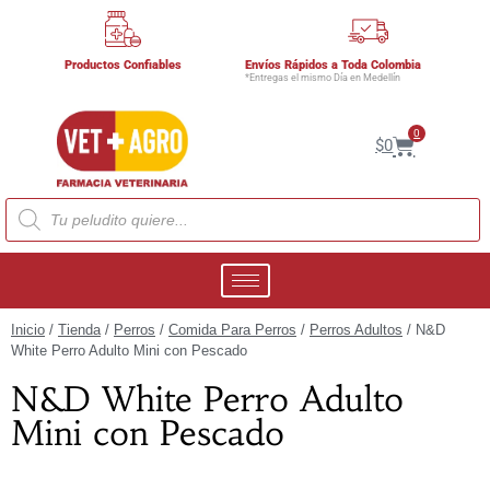
Productos Confiables
Envíos Rápidos a Toda Colombia
*Entregas el mismo Día en Medellín
0
$
0
Inicio
/
Tienda
/
Perros
/
Comida Para Perros
/
Perros Adultos
/ N&D
White Perro Adulto Mini con Pescado
N&D White Perro Adulto
Mini con Pescado