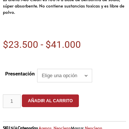
súper absorbente. No contiene sustancias toxicas y es libre de
polvo.
$
23.500
-
$
41.000
Presentación
AÑADIR AL CARRITO
SKU
N/A
Categorías
Arenas
,
Neoclean
Marca:
Neoclean