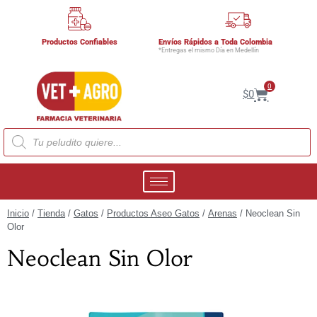
Productos Confiables
Envíos Rápidos a Toda Colombia
*Entregas el mismo Día en Medellín
0
$
0
Inicio
/
Tienda
/
Gatos
/
Productos Aseo Gatos
/
Arenas
/ Neoclean Sin
Olor
Neoclean Sin Olor