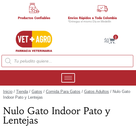
Productos Confiables
Envíos Rápidos a Toda Colombia
*Entregas el mismo Día en Medellín
0
$
0
Inicio
/
Tienda
/
Gatos
/
Comida Para Gatos
/
Gatos Adultos
/ Nulo Gato
Indoor Pato y Lentejas
Nulo Gato Indoor Pato y
Lentejas