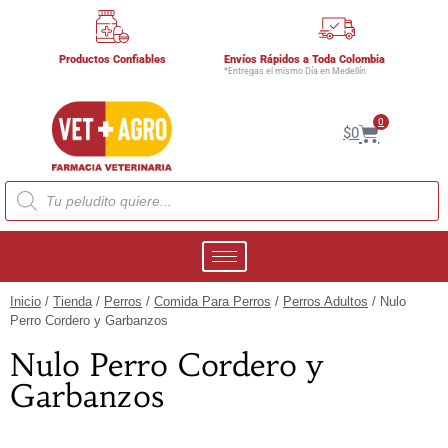
Productos Confiables
Envíos Rápidos a Toda Colombia
*Entregas el mismo Día en Medellín
0
$
0
Inicio
/
Tienda
/
Perros
/
Comida Para Perros
/
Perros Adultos
/ Nulo
Perro Cordero y Garbanzos
Nulo Perro Cordero y
Garbanzos