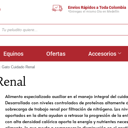
Envíos Rápidos a Toda Colombia
s
*Entregas el mismo Día en Medellín
Equinos
Ofertas
Accesorios
 Gato Cuidado Renal
Renal
Alimento especializado auxiliar en el manejo integral del cuida
Desarrollado con niveles controlados de proteínas altamente d
sobrecarga de trabajo renal por filtración de nitrógeno. Los ni
aportados en la dieta ayudan a retrasar la progresión de la e
con alta densidad calórica aporta la energía y nutrientes nec
alimento, lo que ayuda a compensar la disminución en el apetit