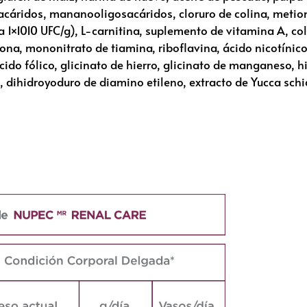
sacáridos, mananooligosacáridos, cloruro de colina, metion
a 1×10
10
UFC/g), L-carnitina, suplemento de vitamina A, col
ona, mononitrato de tiamina, riboflavina, ácido nicotínico,
ido fólico, glicinato de hierro, glicinato de manganeso, 
c, dihidroyoduro de diamino etileno, extracto de Yucca schi