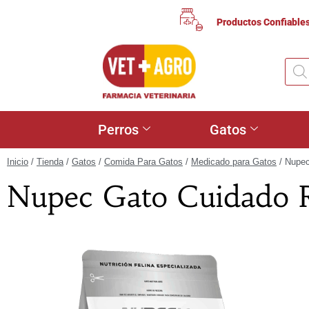
Productos Confiable
Perros
Gatos
Inicio
/
Tienda
/
Gatos
/
Comida Para Gatos
/
Medicado para Gatos
/ Nupec
Nupec Gato Cuidado 