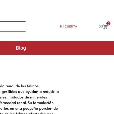
0
$
0
MI CUENTA
Blog
do renal de los felinos.
igestibles que ayudan a reducir la
veles limitados de minerales
nfermedad renal. Su formulación
esarios en una pequeña porción de
o de los felinos afectados por