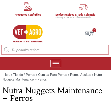
Productos Confiables
Envíos Rápidos a Toda Colombia
*Entregas el mismo Día en Medellín
0
$
0
Inicio
/
Tienda
/
Perros
/
Comida Para Perros
/
Perros Adultos
/ Nutra
Nuggets Maintenance – Perros
Nutra Nuggets Maintenance
– Perros