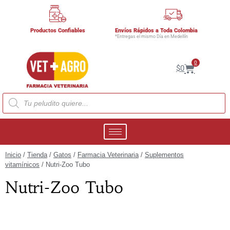
Productos Confiables
Envíos Rápidos a Toda Colombia
*Entregas el mismo Día en Medellín
0
$
0
Inicio
/
Tienda
/
Gatos
/
Farmacia Veterinaria
/
Suplementos
vitamínicos
/ Nutri-Zoo Tubo
Nutri-Zoo Tubo