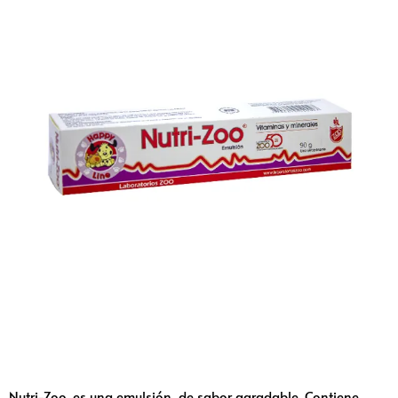
Nutri-Zoo, es una emulsión, de sabor agradable. Contiene