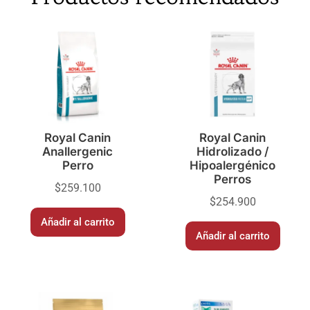
Royal Canin
Royal Canin
Anallergenic
Hidrolizado /
Perro
Hipoalergénico
Perros
$
259.100
$
254.900
Añadir al carrito
Añadir al carrito