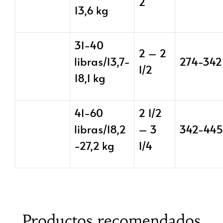
2
13,6 kg
31-40
2 – 2
libras/13,7-
274-342
1/2
18,1 kg
41-60
2 1/2
libras/18,2
– 3
342-445
-27,2 kg
1/4
Productos recomendados