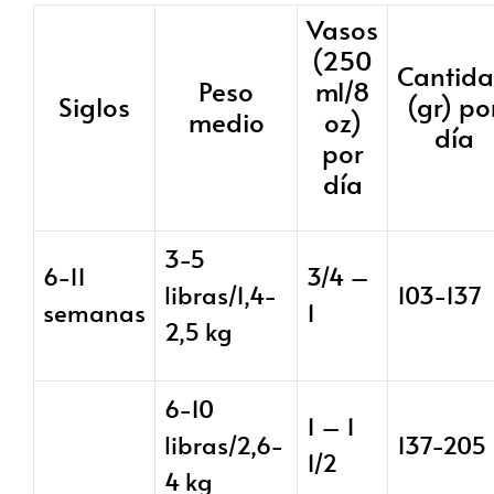
Vasos
(250
Cantid
Peso
ml/8
Siglos
(gr) po
medio
oz)
día
por
día
3-5
6-11
3/4 –
libras/1,4-
103-137
semanas
1
2,5 kg
6-10
1 – 1
libras/2,6-
137-205
1/2
4 kg