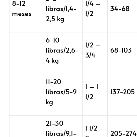
8-12
1/4 –
libras/1,4-
34-68
meses
1/2
2,5 kg
6-10
1/2 –
libras/2,6-
68-103
3/4
4 kg
11-20
1 – 1
libras/5-9
137-205
1/2
kg
21-30
1 1/2 –
libras/9,1-
205-274