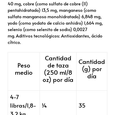
40 mg, cobre (como sulfato de cobre (II)
pentahidratado) 13,5 mg, manganeso (como
sulfato manganoso monohidratado) 6,848 mg,
yodo (como yodato de calcio anhidro) 1,664 mg,
selenio (como selenito de sodio) 0,0027
mg. Aditivos tecnológicos: Antioxidantes, ácido
cítrico.
Cantidad
Cantidad
Peso
de taza
(g) por
medio
(250 ml/8
día
oz) por día
4-7
libras/1,8-
¼
35
3,2 kg