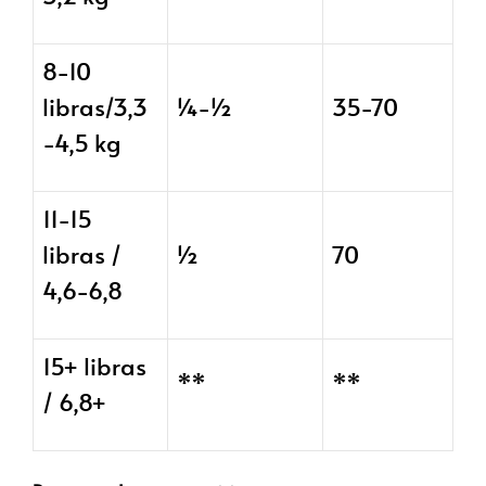
8-10
libras/3,3
¼-½
35-70
-4,5 kg
11-15
libras /
½
70
4,6-6,8
15+ libras
**
**
/ 6,8+