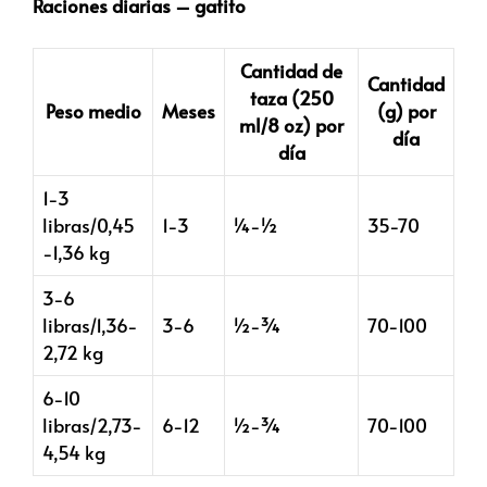
Raciones diarias – gatito
Cantidad de
Cantidad
taza (250
Peso medio
Meses
(g) por
ml/8 oz) por
día
día
1-3
libras/0,45
1-3
¼-½
35-70
-1,36 kg
3-6
libras/1,36-
3-6
½-¾
70-100
2,72 kg
6-10
libras/2,73-
6-12
½-¾
70-100
4,54 kg