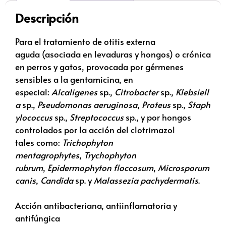
Descripción
Para el tratamiento de otitis externa
aguda
(asociada en levaduras y hongos) o crónica
en perros y gatos,
provocada por gérmenes
sensibles a la gentamicina, en
especial:
Alcaligenes
sp.,
Citrobacter
sp.,
Klebsiell
a
sp.,
Pseudomonas
aeruginosa
,
Proteus
sp.,
Staph
ylococcus
sp.,
Streptococcus
sp., y por hongos
controlados por la acción del clotrimazol
tales
como:
Trichophyton
mentagrophytes
,
Trychophyton
rubrum
,
Epidermophyton floccosum
,
Microsporum
canis
,
Candida
sp. y
Malassezia pachydermatis
.
Acción antibacteriana, antiinflamatoria y
antifúngica