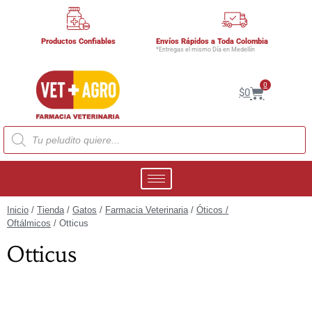
Productos Confiables
Envíos Rápidos a Toda Colombia
*Entregas el mismo Día en Medellín
0
$
0
Inicio
/
Tienda
/
Gatos
/
Farmacia Veterinaria
/
Óticos /
Oftálmicos
/ Otticus
Otticus