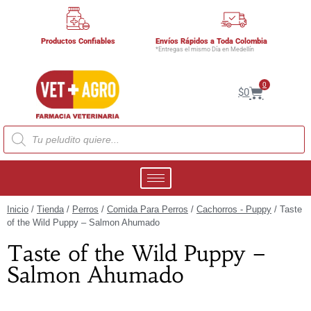
Productos Confiables
Envíos Rápidos a Toda Colombia
*Entregas el mismo Día en Medellín
0
$
0
Inicio
/
Tienda
/
Perros
/
Comida Para Perros
/
Cachorros - Puppy
/ Taste
of the Wild Puppy – Salmon Ahumado
Taste of the Wild Puppy –
Salmon Ahumado