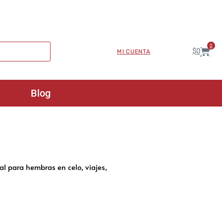
0
$
0
MI CUENTA
Blog
al para hembras en celo, viajes,