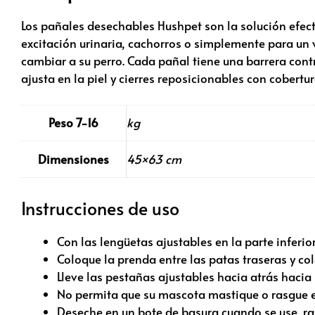
Los pañales desechables Hushpet son la solución efect
excitación urinaria, cachorros o simplemente para un 
cambiar a su perro. Cada pañal tiene una barrera contr
ajusta en la piel y cierres reposicionables con cobertur
Peso 7-16
kg
Dimensiones
45×63 cm
Instrucciones de uso
Con las lengüetas ajustables en la parte inferior
Coloque la prenda entre las patas traseras y col
Lleve las pestañas ajustables hacia atrás hacia
No permita que su mascota mastique o rasgue e
Deseche en un bote de basura cuando se use, ras