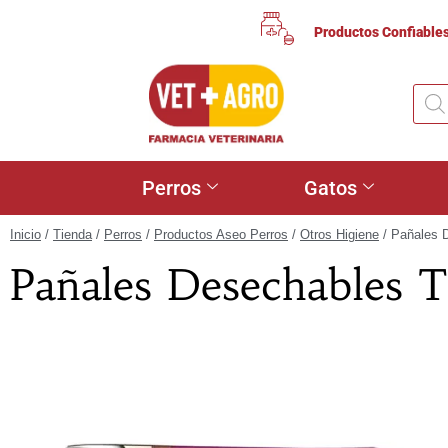
Productos Confiable
Perros
Gatos
Inicio
/
Tienda
/
Perros
/
Productos Aseo Perros
/
Otros Higiene
/ Pañales 
Pañales Desechables T