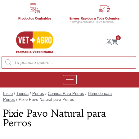
Productos Confiables
Envíos Rápidos a Toda Colombia
*Entregas el mismo Día en Medellín
0
$
0
Inicio
/
Tienda
/
Perros
/
Comida Para Perros
/
Húmedo para
Perros
/ Pixie Pavo Natural para Perros
Pixie Pavo Natural para
Perros