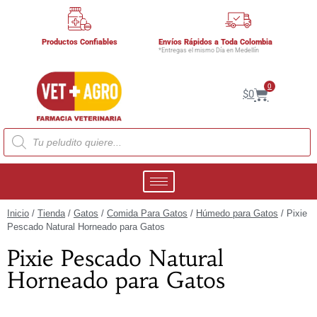
Productos Confiables
Envíos Rápidos a Toda Colombia
*Entregas el mismo Día en Medellín
0
$
0
Inicio
/
Tienda
/
Gatos
/
Comida Para Gatos
/
Húmedo para Gatos
/ Pixie
Pescado Natural Horneado para Gatos
Pixie Pescado Natural
Horneado para Gatos