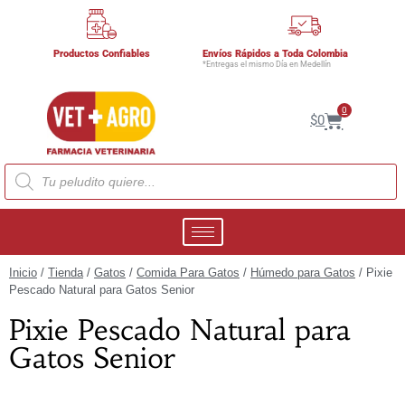
Productos Confiables
Envíos Rápidos a Toda Colombia
*Entregas el mismo Día en Medellín
0
$
0
Inicio
/
Tienda
/
Gatos
/
Comida Para Gatos
/
Húmedo para Gatos
/ Pixie
Pescado Natural para Gatos Senior
Pixie Pescado Natural para
Gatos Senior