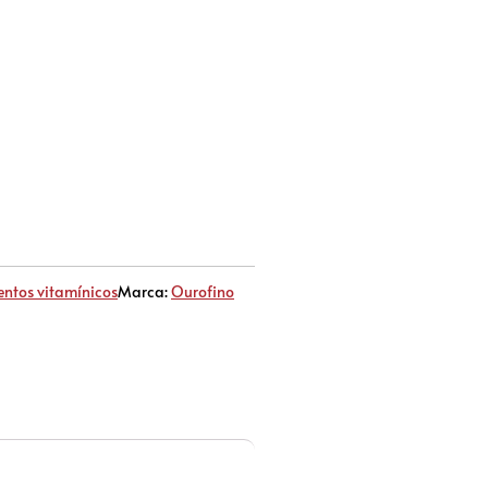
ntos vitamínicos
Marca:
Ourofino