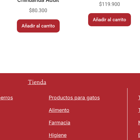
Chihuahua Adult
$
119.900
$
80.300
Añadir al carrito
Añadir al carrito
Tienda
perros
Productos para gatos
Alimento
Farmacia
Higiene