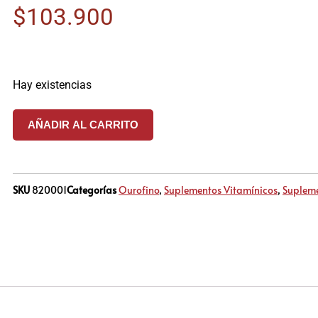
$
103.900
Hay existencias
AÑADIR AL CARRITO
SKU
820001
Categorías
Ourofino
,
Suplementos Vitamínicos
,
Supleme