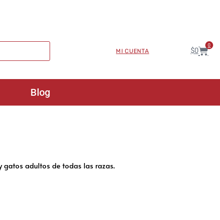
0
$
0
MI CUENTA
Blog
 gatos adultos de todas las razas.