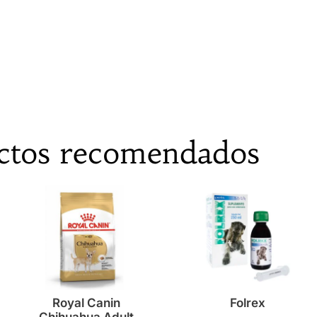
ctos recomendados
Royal Canin
Folrex