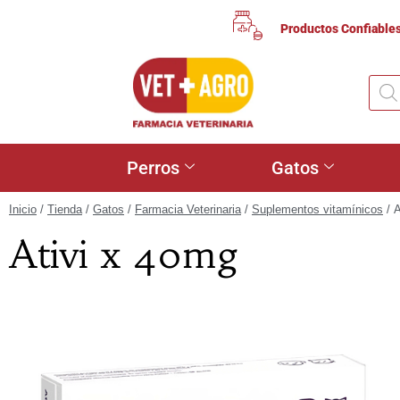
Productos Confiable
Perros
Gatos
Inicio
/
Tienda
/
Gatos
/
Farmacia Veterinaria
/
Suplementos vitamínicos
/ A
Ativi x 40mg