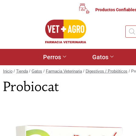
Productos Confiable
Perros
Gatos
Inicio
/
Tienda
/
Gatos
/
Farmacia Veterinaria
/
Digestivos / Probióticos
/ Pr
Probiocat