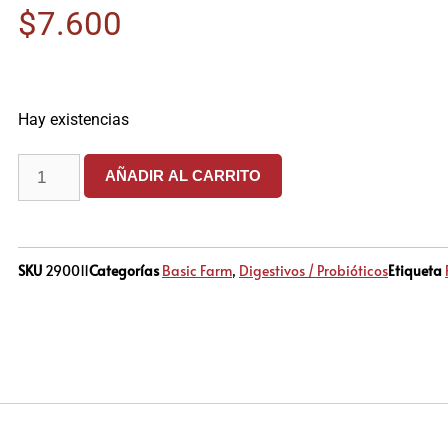
$
7.600
Hay existencias
AÑADIR AL CARRITO
SKU
290011
Categorías
Basic Farm
,
Digestivos / Probióticos
Etiqueta