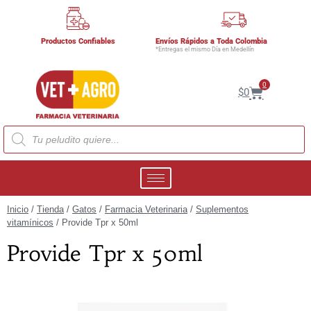
Productos Confiables
Envíos Rápidos a Toda Colombia
*Entregas el mismo Día en Medellín
0
$
0
Inicio
/
Tienda
/
Gatos
/
Farmacia Veterinaria
/
Suplementos
vitamínicos
/ Provide Tpr x 50ml
Provide Tpr x 50ml