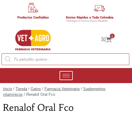
Productos Confiables
Envíos Rápidos a Toda Colombia
*Entregas el mismo Día en Medellín
0
$
0
Inicio
/
Tienda
/
Gatos
/
Farmacia Veterinaria
/
Suplementos
vitamínicos
/ Renalof Oral Fco
Renalof Oral Fco