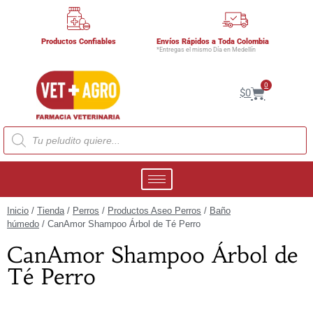
Productos Confiables
Envíos Rápidos a Toda Colombia
*Entregas el mismo Día en Medellín
0
$
0
Inicio
/
Tienda
/
Perros
/
Productos Aseo Perros
/
Baño
húmedo
/ CanAmor Shampoo Árbol de Té Perro
CanAmor Shampoo Árbol de
Té Perro