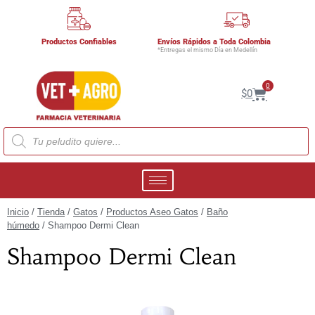
Productos Confiables
Envíos Rápidos a Toda Colombia
*Entregas el mismo Día en Medellín
0
$
0
Inicio
/
Tienda
/
Gatos
/
Productos Aseo Gatos
/
Baño
húmedo
/ Shampoo Dermi Clean
Shampoo Dermi Clean