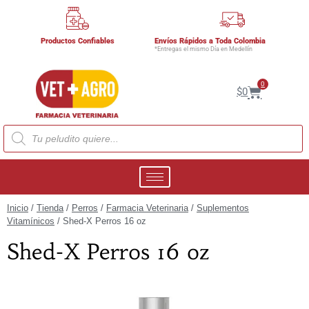
Productos Confiables
Envíos Rápidos a Toda Colombia
*Entregas el mismo Día en Medellín
0
$
0
Inicio
/
Tienda
/
Perros
/
Farmacia Veterinaria
/
Suplementos
Vitamínicos
/ Shed-X Perros 16 oz
Shed-X Perros 16 oz