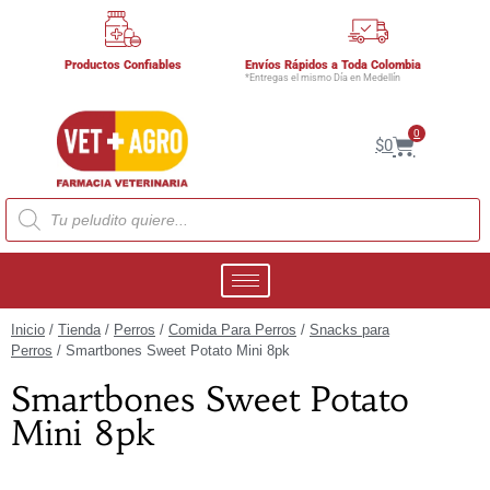
Productos Confiables
Envíos Rápidos a Toda Colombia
*Entregas el mismo Día en Medellín
0
$
0
Inicio
/
Tienda
/
Perros
/
Comida Para Perros
/
Snacks para
Perros
/ Smartbones Sweet Potato Mini 8pk
Smartbones Sweet Potato
Mini 8pk