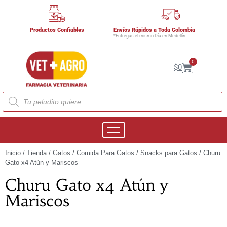
Productos Confiables
Envíos Rápidos a Toda Colombia
*Entregas el mismo Día en Medellín
0
$
0
Inicio
/
Tienda
/
Gatos
/
Comida Para Gatos
/
Snacks para Gatos
/ Churu
Gato x4 Atún y Mariscos
Churu Gato x4 Atún y
Mariscos