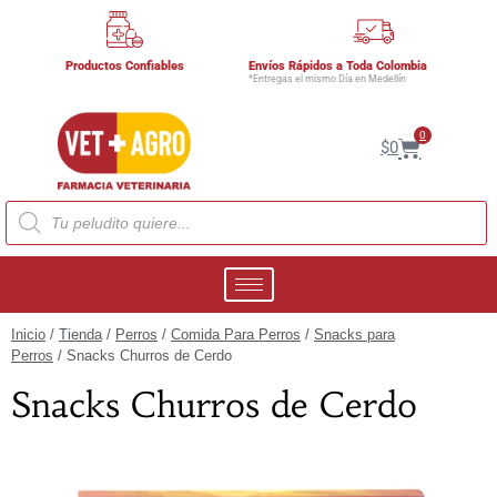
Productos Confiables
Envíos Rápidos a Toda Colombia
*Entregas el mismo Día en Medellín
0
$
0
Inicio
/
Tienda
/
Perros
/
Comida Para Perros
/
Snacks para
Perros
/ Snacks Churros de Cerdo
Snacks Churros de Cerdo