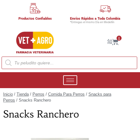
Productos Confiables
Envíos Rápidos a Toda Colombia
*Entregas el mismo Día en Medellín
0
$
0
Inicio
/
Tienda
/
Perros
/
Comida Para Perros
/
Snacks para
Perros
/ Snacks Ranchero
Snacks Ranchero