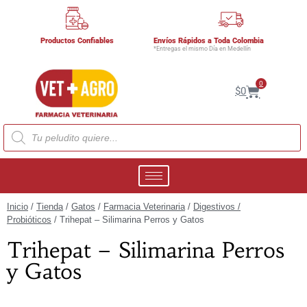
Productos Confiables
Envíos Rápidos a Toda Colombia
*Entregas el mismo Día en Medellín
0
$
0
Inicio
/
Tienda
/
Gatos
/
Farmacia Veterinaria
/
Digestivos /
Probióticos
/ Trihepat – Silimarina Perros y Gatos
Trihepat – Silimarina Perros
y Gatos