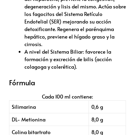
degeneración y lisis del mismo. Actúa sobre
los fagocitos del Sistema Retículo
Endotelial (SER) mejorando su acción
detoxificante. Regenera el parénquima
hepático, previene el hígado graso y la
cirrosis.
A nivel del Sistema Biliar: favorece la
formación y excreción de bilis (acción
colagoga y colerética).
Fórmula
Cada 100 ml contiene:
Silimarina
0,6 g
DL- Metionina
8,0 g
Colina bitartrato
8,0 g