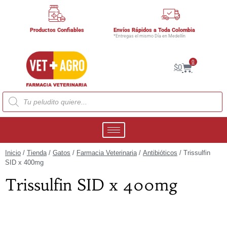
Productos Confiables
Envíos Rápidos a Toda Colombia
*Entregas el mismo Día en Medellín
0
$
0
Inicio
/
Tienda
/
Gatos
/
Farmacia Veterinaria
/
Antibióticos
/ Trissulfin
SID x 400mg
Trissulfin SID x 400mg