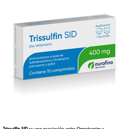
Trissulfin SID
es una asociación entre Ormetoprim y