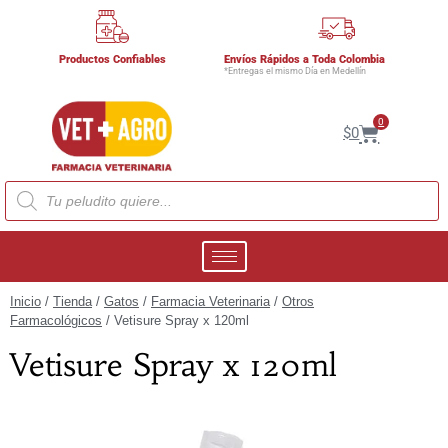
Productos Confiables
Envíos Rápidos a Toda Colombia
*Entregas el mismo Día en Medellín
0
$
0
Inicio
/
Tienda
/
Gatos
/
Farmacia Veterinaria
/
Otros
Farmacológicos
/ Vetisure Spray x 120ml
Vetisure Spray x 120ml