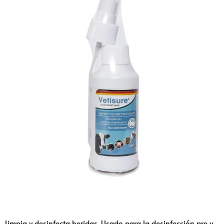
Limpia y desinfecta heridas. Usado para la desinfección pre y