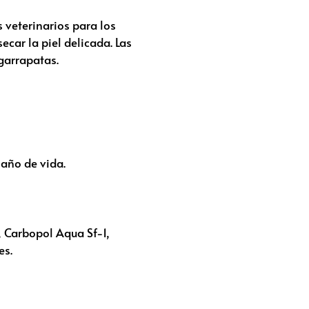
 veterinarios para los
car la piel delicada. Las
garrapatas.
 año de vida.
, Carbopol Aqua Sf-1,
es.