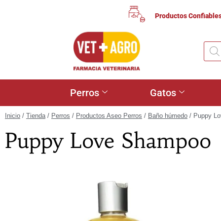
Productos Confiable
Perros
Gatos
Inicio
/
Tienda
/
Perros
/
Productos Aseo Perros
/
Baño húmedo
/ Puppy L
Puppy Love Shampoo