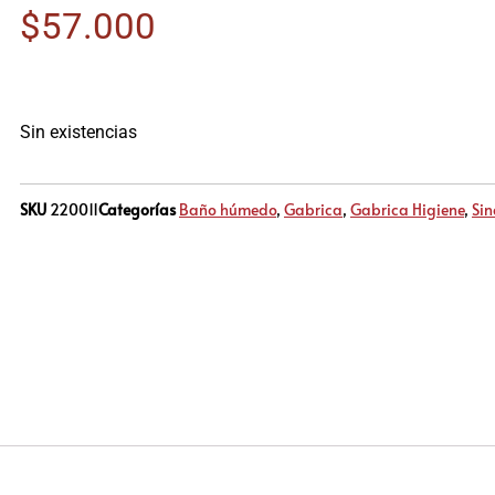
$
57.000
Sin existencias
SKU
220011
Categorías
Baño húmedo
,
Gabrica
,
Gabrica Higiene
,
Sin