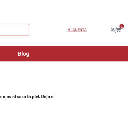
0
$
0
MI CUENTA
Blog
jos ni seca la piel. Deja el