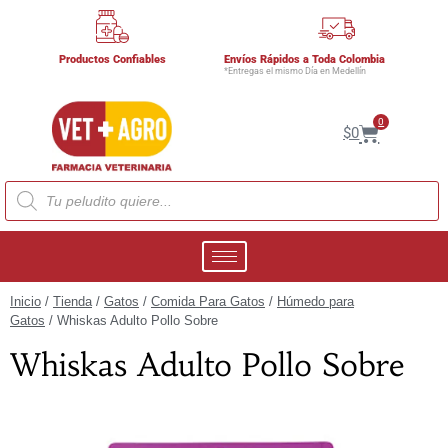
Productos Confiables
Envíos Rápidos a Toda Colombia
*Entregas el mismo Día en Medellín
0
$
0
Inicio
/
Tienda
/
Gatos
/
Comida Para Gatos
/
Húmedo para
Gatos
/ Whiskas Adulto Pollo Sobre
Whiskas Adulto Pollo Sobre