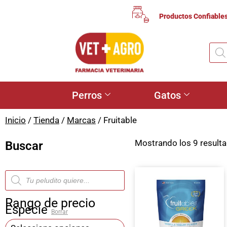
Productos Confiable
Perros
Gatos
Inicio
/
Tienda
/
Marcas
/ Fruitable
Mostrando los 9 result
Buscar
Rango de precio
Especie
Borrar