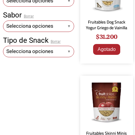
Selecciona opciones
▼
Sabor
Borrar
Fruitables Dog Snack
Selecciona opciones
Yogur Griego de Vainilla
▼
$
31.200
Tipo de Snack
Borrar
Agotado
Selecciona opciones
▼
Fruitables Skinni Minis