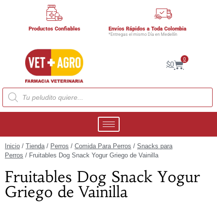
Productos Confiables
Envíos Rápidos a Toda Colombia
*Entregas el mismo Día en Medellín
0
$
0
Inicio
/
Tienda
/
Perros
/
Comida Para Perros
/
Snacks para
Perros
/ Fruitables Dog Snack Yogur Griego de Vainilla
Fruitables Dog Snack Yogur
Griego de Vainilla